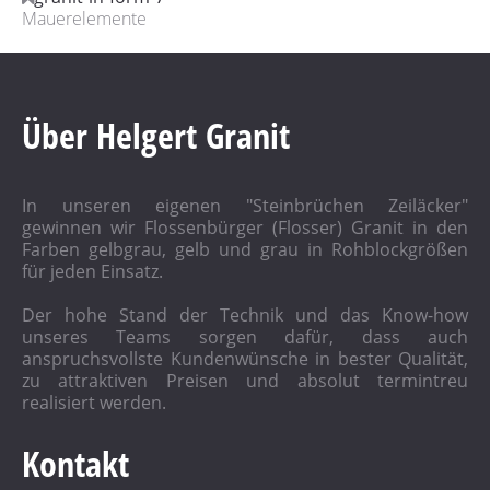
Mauerelemente
Über Helgert Granit
In unseren eigenen "Steinbrüchen Zeiläcker"
gewinnen wir Flossenbürger (Flosser) Granit in den
Farben gelbgrau, gelb und grau in Rohblockgrößen
für jeden Einsatz.
Der hohe Stand der Technik und das Know-how
unseres Teams sorgen dafür, dass auch
anspruchsvollste Kundenwünsche in bester Qualität,
zu attraktiven Preisen und absolut termintreu
realisiert werden.
Kontakt