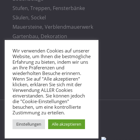
Stufen, Treppen, Fensterbänke
Säulen, Sockel
Mauersteine, Verblendmauerwerk
Gartenbau, Dekoration
Küchenplatten
Wir verwenden Cookies auf unserer
Waschbecken, Duschwannen
Website, um Ihnen die bestmögliche
Erfahrung zu bieten, indem wir uns
Rohblöcke, Rohplatten
an Ihre Präferenzen und
wiederholten Besuche erinnern.
Wenn Sie auf "Alle akzeptieren"
klicken, erklären Sie sich mit der
Verwendung ALLER Cookies
einverstanden. Sie können jedoch
die "Cookie-Einstellungen"
besuchen, um eine kontrollierte
Helgert Granit
© 2026 •
Impressum & Datenschutz
Zustimmung zu erteilen.
Einstellungen
Alle akzeptieren