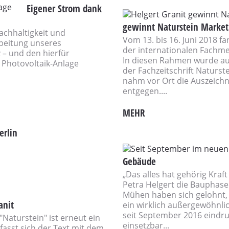
Eigener Strom dank
gewinnt Naturstein Marke
achhaltigkeit und
Vom 13. bis 16. Juni 2018 f
beitung unseres
der internationalen Fachmes
 – und den hierfür
In diesen Rahmen wurde au
 Photovoltaik-Anlage
der Fachzeitschrift Naturst
nahm vor Ort die Auszeichn
entgegen....
MEHR
erlin
Gebäude
„Das alles hat gehörig Kraf
Petra Helgert die Bauphas
Mühen haben sich gelohnt, 
anit
ein wirklich außergewöhnli
seit September 2016 eindruck
"Naturstein" ist erneut ein
einsetzbar...
fasst sich der Text mit dem