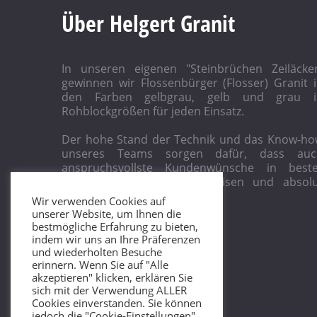
Über Helgert Granit
In unseren eigenen "Steinbrüchen Zeiläcke
gewinnen wir Flossenbürger (Flosser) Granit 
den Farben gelbgrau, gelb und grau i
Rohblockgrößen für jeden Einsatz.
Der hohe Stand der Technik und das Know-h
unseres Teams sorgen dafür, dass auc
anspruchsvollste Kundenwünsche in beste
Qualität, zu attraktiven Preisen und absol
termintreu realisiert werden.
Wir verwenden Cookies auf
unserer Website, um Ihnen die
bestmögliche Erfahrung zu bieten,
indem wir uns an Ihre Präferenzen
und wiederholten Besuche
erinnern. Wenn Sie auf "Alle
akzeptieren" klicken, erklären Sie
sich mit der Verwendung ALLER
Cookies einverstanden. Sie können
jedoch die "Cookie-Einstellungen"