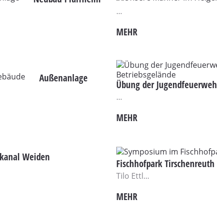
...
MEHR
Außenanlage
Übung der Jugendfeuerwehr
...
MEHR
utkanal Weiden
Fischhofpark Tirschenreuth
Tilo Ettl...
MEHR