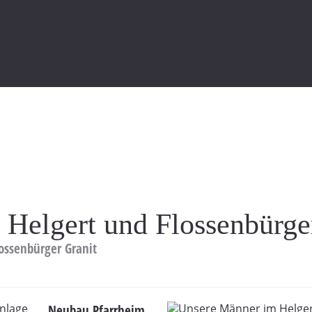
FLOSSENBÜRGER
ERNEHMEN
GRANIT IN FORM
GRANIT
 Helgert und Flossenbürge
ossenbürger Granit
Neubau Pfarrheim