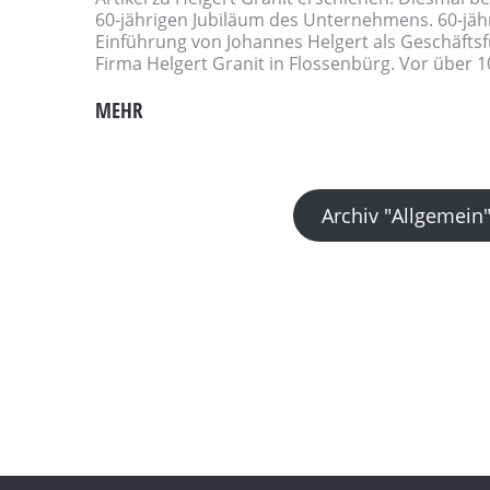
60-jährigen Jubiläum des Unternehmens. 60-jäh
Einführung von Johannes Helgert als Geschäftsfü
Firma Helgert Granit in Flossen­bürg. Vor über 10
MEHR
Archiv "Allgemein