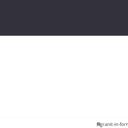
FLOSSENBÜRGER
ERNEHMEN
GRANIT IN FORM
GRANIT
granit-in-for