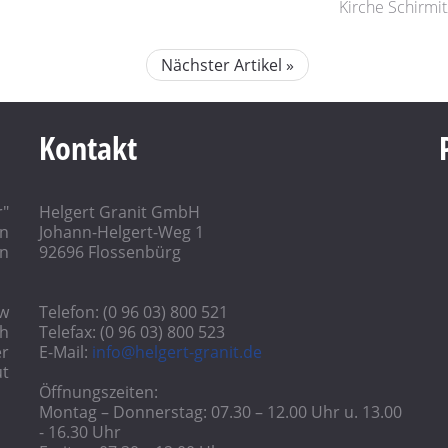
Kirche Schirmit
Nächster Artikel »
Kontakt
r"
Helgert Granit GmbH
in
Johann-Helgert-Weg 1
n
92696 Flossenbürg
ow
Telefon: (0 96 03) 800 521
h
Telefax: (0 96 03) 800 523
r
E-Mail:
info@helgert-granit.de
ut
Öffnungszeiten:
Montag – Donnerstag: 07.30 – 12.00 Uhr u. 13.00
- 16.30 Uhr