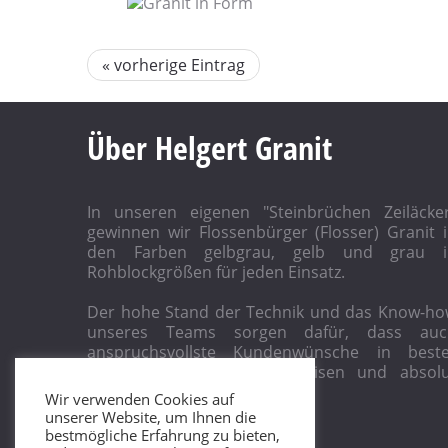
« vorherige Eintrag
Über Helgert Granit
In unseren eigenen "Steinbrüchen Zeiläcke
gewinnen wir Flossenbürger (Flosser) Granit 
den Farben gelbgrau, gelb und grau i
Rohblockgrößen für jeden Einsatz.
Der hohe Stand der Technik und das Know-h
unseres Teams sorgen dafür, dass auc
anspruchsvollste Kundenwünsche in beste
Qualität, zu attraktiven Preisen und absol
termintreu realisiert werden.
Wir verwenden Cookies auf
unserer Website, um Ihnen die
bestmögliche Erfahrung zu bieten,