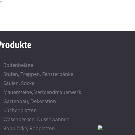
z
Produkte
Bodenbeläge
Stufen, Treppen, Fensterbänke
Säulen, Sockel
Mauersteine, Verblendmauerwerk
Gartenbau, Dekoration
Küchenplatten
Waschbecken, Duschwannen
Rohblöcke, Rohplatten