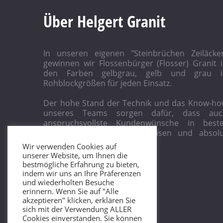
Über Helgert Granit
In unseren eigenen "Steinbrüchen Zeiläcke
gewinnen wir Flossenbürger (Flosser) Granit 
den Farben gelbgrau, gelb und grau i
Rohblockgrößen für jeden Einsatz.
Der hohe Stand der Technik und das Know-h
unseres Teams sorgen dafür, dass auc
anspruchsvollste Kundenwünsche in beste
Qualität, zu attraktiven Preisen und absol
termintreu realisiert werden.
Wir verwenden Cookies auf
unserer Website, um Ihnen die
bestmögliche Erfahrung zu bieten,
indem wir uns an Ihre Präferenzen
und wiederholten Besuche
erinnern. Wenn Sie auf "Alle
akzeptieren" klicken, erklären Sie
sich mit der Verwendung ALLER
Cookies einverstanden. Sie können