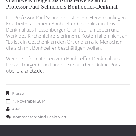
Professor Paul Schneiders Bonhoeffer-Denkmal.
Für Professor Paul Schneider ist es ein Herzensanliegen:
Er arbeitet an einem Bonhoeffer-Gedenkstein. Das
Denkmal aus Flossenbürger Granit soll an Leben und
Werk des Kirchenlehrers erinnern. Kosten fallen nicht an:
"Es ist ein Geschenk an den Ort und an alle Menschen,
die sich mit Bonhoeffer beschäftigen wollen.
Weitere Informationen zum Bonhoeffer-Denkmal aus
Flossenbürger Granit finden Sie auf dem Online-Portal
o
berpfalznetz.de
.
Presse
1. November 2014
Alex
Kommentare Sind Deaktiviert