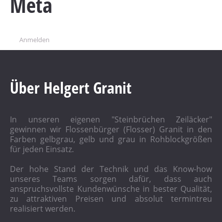
Meta
Anmelden
Über Helgert Granit
In unseren eigenen "Steinbrüchen Zeiläcker"
gewinnen wir Flossenbürger (Flosser) Granit in den
Farben gelbgrau, gelb und grau in Rohblockgrößen
für jeden Einsatz.
Der hohe Stand der Technik und das Know-how
unseres Teams sorgen dafür, dass auch
anspruchsvollste Kundenwünsche in bester Qualität,
zu attraktiven Preisen und absolut termintreu
realisiert werden.